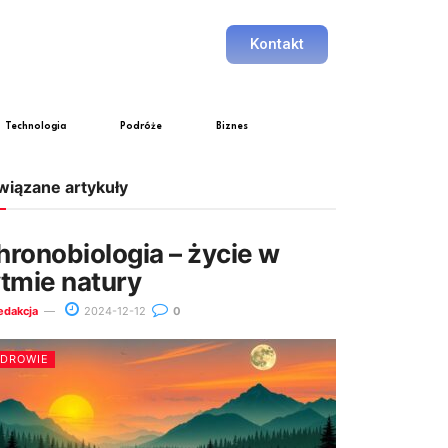
Kontakt
Technologia
Podróże
Biznes
wiązane artykuły
hronobiologia – życie w
ytmie natury
edakcja
2024-12-12
0
ZDROWIE