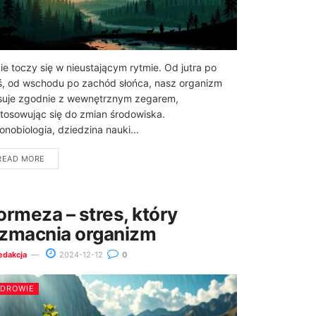
ie toczy się w nieustającym rytmie. Od jutra po
ś, od wschodu po zachód słońca, nasz organizm
suje zgodnie z wewnętrznym zegarem,
tosowując się do zmian środowiska.
onobiologia, dziedzina nauki...
READ MORE
ormeza – stres, który
zmacnia organizm
edakcja
2024-12-12
0
ZDROWIE