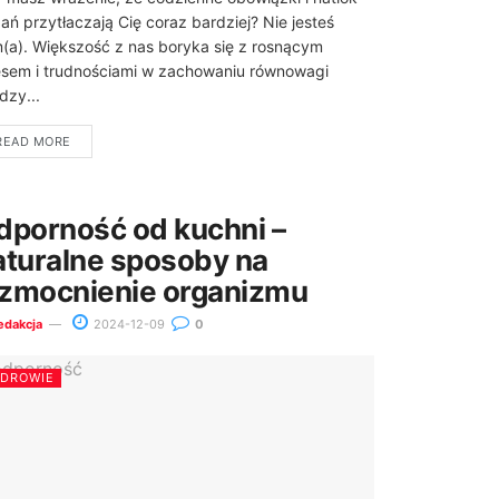
ań przytłaczają Cię coraz bardziej? Nie jesteś
(a). Większość z nas boryka się z rosnącym
esem i trudnościami w zachowaniu równowagi
dzy...
READ MORE
dporność od kuchni –
aturalne sposoby na
zmocnienie organizmu
edakcja
2024-12-09
0
ZDROWIE