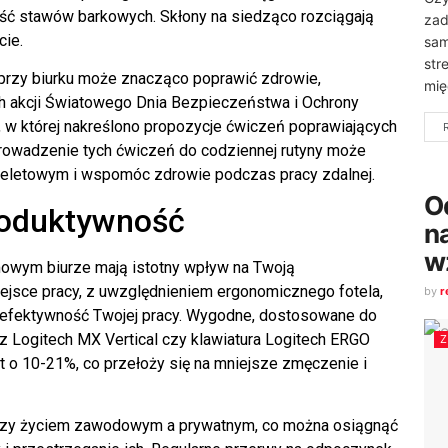
ość stawów barkowych. Skłony na siedząco rozciągają
zad
cie.
sam
str
przy biurku może znacząco poprawić zdrowie,
mię
ch akcji Światowego Dnia Bezpieczeństwa i Ochrony
 w której nakreślono propozycje ćwiczeń poprawiających
rowadzenie tych ćwiczeń do codziennej rutyny może
ieletowym i wspomóc zdrowie podczas pracy zdalnej.
O
roduktywność
n
w
wym biurze mają istotny wpływ na Twoją
ejsce pracy, z uwzględnieniem ergonomicznego fotela,
by
r
ć efektywność Twojej pracy. Wygodne, dostosowane do
sz Logitech MX Vertical czy klawiatura Logitech ERGO
 o 10-21%, co przełoży się na mniejsze zmęczenie i
dzy życiem zawodowym a prywatnym, co można osiągnąć