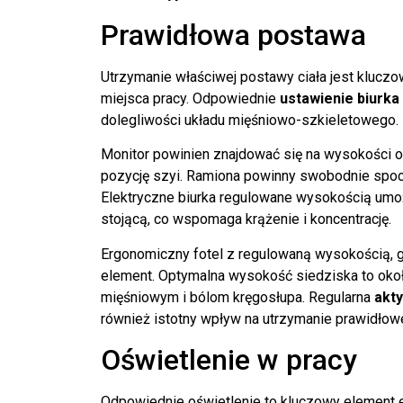
Prawidłowa postawa
Utrzymanie właściwej postawy ciała jest klucz
miejsca pracy. Odpowiednie
ustawienie biurka 
dolegliwości układu mięśniowo-szkieletowego.
Monitor powinien znajdować się na wysokości oc
pozycję szyi. Ramiona powinny swobodnie spocz
Elektryczne biurka regulowane wysokością umoż
stojącą, co wspomaga krążenie i koncentrację.
Ergonomiczny fotel z regulowaną wysokością, g
element. Optymalna wysokość siedziska to oko
mięśniowym i bólom kręgosłupa. Regularna
akt
również istotny wpływ na utrzymanie prawidłow
Oświetlenie w pracy
Odpowiednie oświetlenie to kluczowy element 