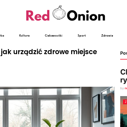
wka
Kultura
Ciekawostki
Sport
Zdrowie
jak urządzić zdrowe miejsce
Po
C
r
by
r