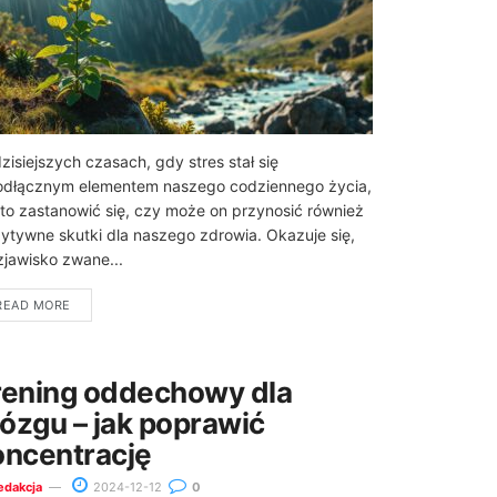
zisiejszych czasach, gdy stres stał się
odłącznym elementem naszego codziennego życia,
to zastanowić się, czy może on przynosić również
ytywne skutki dla naszego zdrowia. Okazuje się,
zjawisko zwane...
READ MORE
rening oddechowy dla
ózgu – jak poprawić
oncentrację
edakcja
2024-12-12
0