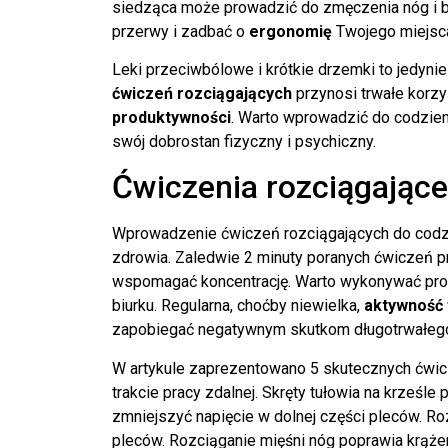
siedząca może prowadzić do zmęczenia nóg i ból
przerwy i zadbać o
ergonomię
Twojego miejsca
Leki przeciwbólowe i krótkie drzemki to jedyn
ćwiczeń rozciągających
przynosi trwałe korz
produktywności
. Warto wprowadzić do codzienn
swój dobrostan fizyczny i psychiczny.
Ćwiczenia rozciągające
Wprowadzenie ćwiczeń rozciągających do codzie
zdrowia. Zaledwie 2 minuty poranych ćwiczeń 
wspomagać koncentrację. Warto wykonywać prost
biurku. Regularna, choćby niewielka,
aktywność 
zapobiegać negatywnym skutkom długotrwałego
W artykule zaprezentowano 5 skutecznych ćwic
trakcie pracy zdalnej. Skręty tułowia na krześl
zmniejszyć napięcie w dolnej części pleców. Roz
pleców. Rozciąganie mięśni nóg poprawia krąże