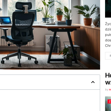
Życ
dzi
pul
dos
Chr
H
w
by
r