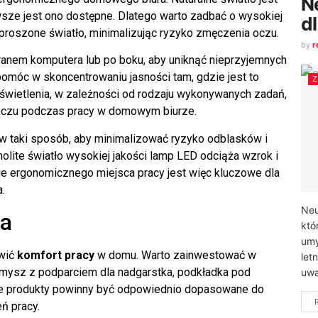
N
sze jest ono dostępne. Dlatego warto zadbać o wysokiej
d
proszone światło, minimalizując ryzyko zmęczenia oczu.
by
r
ranem komputera lub po boku, aby uniknąć nieprzyjemnych
móc w skoncentrowaniu jasności tam, gdzie jest to
oświetlenia, w zależności od rodzaju wykonywanych zadań,
 oczu podczas pracy w domowym biurze.
w taki sposób, aby minimalizować ryzyko odblasków i
lite światło wysokiej jakości lamp LED odciąża wzrok i
e ergonomicznego miejsca pracy jest więc kluczowe dla
.
Neu
ia
któ
umy
wić
komfort pracy
w domu. Warto zainwestować w
let
 mysz z podparciem dla nadgarstka, podkładka pod
uwa
e te produkty powinny być odpowiednio dopasowane do
ń pracy.