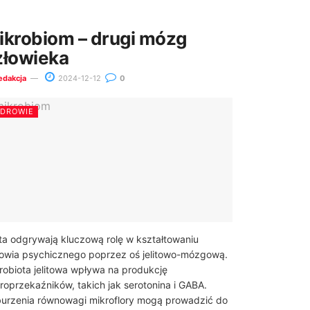
ikrobiom – drugi mózg
złowieka
edakcja
2024-12-12
0
ZDROWIE
ita odgrywają kluczową rolę w kształtowaniu
owia psychicznego poprzez oś jelitowo-mózgową.
robiota jelitowa wpływa na produkcję
roprzekaźników, takich jak serotonina i GABA.
urzenia równowagi mikroflory mogą prowadzić do