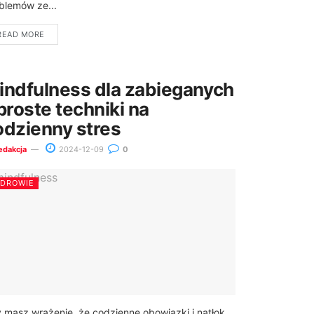
blemów ze...
READ MORE
indfulness dla zabieganych
proste techniki na
odzienny stres
edakcja
2024-12-09
0
ZDROWIE
 masz wrażenie, że codzienne obowiązki i natłok