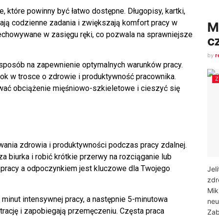
które powinny być łatwo dostępne. Długopisy, kartki,
wiają codzienne zadania i zwiększają
komfort pracy
w
M
zechowywane w zasięgu ręki, co pozwala na sprawniejsze
c
by
r
 sposób na zapewnienie optymalnych warunków
pracy
.
ok w trosce o zdrowie i
produktywność
pracownika.
ać obciążenie mięśniowo-szkieletowe i cieszyć się
ania zdrowia i produktywności podczas pracy zdalnej.
a biurka i robić krótkie przerwy na rozciąganie lub
pracy a odpoczynkiem jest kluczowe dla Twojego
Jel
zdr
Mik
minut intensywnej pracy, a następnie 5-minutowa
neu
rację i zapobiegają przemęczeniu. Częsta praca
Zab