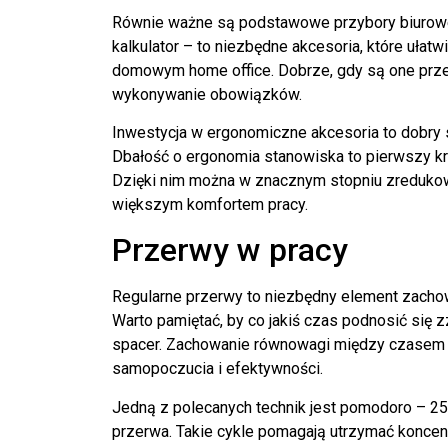
Równie ważne są podstawowe przybory biurowe, 
kalkulator – to niezbędne akcesoria, które ułat
domowym
home office
. Dobrze, gdy są one pr
wykonywanie obowiązków.
Inwestycja w
ergonomiczne akcesoria
to dobry
Dbałość o
ergonomia
stanowiska to pierwszy kr
Dzięki nim można w znacznym stopniu zredukow
większym komfortem pracy.
Przerwy w pracy
Regularne przerwy to niezbędny element zachow
Warto pamiętać, by co jakiś czas podnosić się zz
spacer. Zachowanie równowagi między czasem 
samopoczucia i efektywności.
Jedną z polecanych technik jest pomodoro – 25 
przerwa. Takie cykle pomagają utrzymać koncent