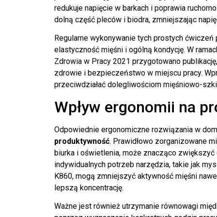
redukuje napięcie w barkach i poprawia ruchom
dolną część pleców i biodra, zmniejszając napię
Regularne wykonywanie tych prostych ćwiczeń 
elastyczność mięśni i ogólną kondycję. W rama
Zdrowia w Pracy 2021 przygotowano publikację,
zdrowie i bezpieczeństwo w miejscu pracy. Wp
przeciwdziałać dolegliwościom mięśniowo-szk
Wpływ ergonomii na p
Odpowiednie ergonomiczne rozwiązania w domo
produktywność
. Prawidłowo zorganizowane mi
biurka i oświetlenia, może znacząco zwiększy
indywidualnych potrzeb narzędzia, takie jak my
K860, mogą zmniejszyć aktywność mięśni nawet
lepszą koncentrację.
Ważne jest również utrzymanie równowagi mię