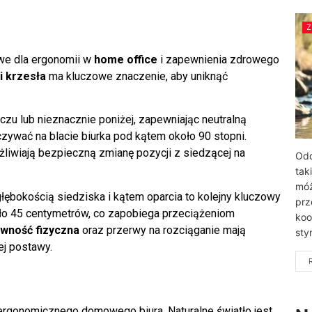
owe dla ergonomii w
home office
i zapewnienia zdrowego
i krzesła
ma kluczowe znaczenie, aby uniknąć
zu lub nieznacznie poniżej, zapewniając neutralną
ywać na blacie biurka pod kątem około 90 stopni.
liwiają bezpieczną zmianę pozycji z siedzącej na
Odd
tak
móż
łębokością siedziska i kątem oparcia to kolejny kluczowy
prz
ło 45 centymetrów, co zapobiega przeciążeniom
koo
ywność fizyczna
oraz przerwy na rozciąganie mają
sty
ej postawy.
ergonomicznego domowego biura. Naturalne światło jest