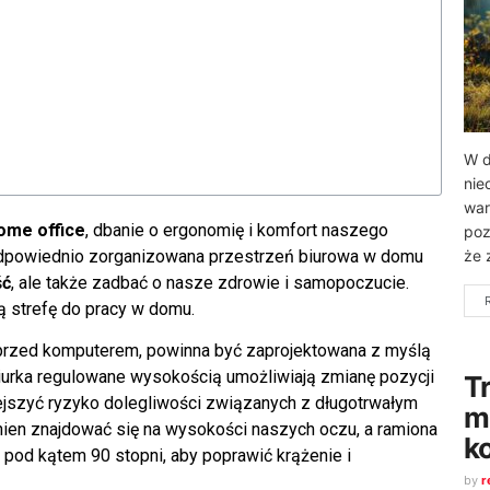
W d
nie
war
ome office
, dbanie o ergonomię i komfort naszego
poz
Odpowiednio zorganizowana przestrzeń biurowa w domu
że 
ść
, ale także zadbać o nasze zdrowie i samopoczucie.
ą strefę do pracy w domu.
 przed komputerem, powinna być zaprojektowana z myślą
urka regulowane wysokością umożliwiają zmianę pozycji
T
ejszyć ryzyko dolegliwości związanych z długotrwałym
m
ien znajdować się na wysokości naszych oczu, a ramiona
k
pod kątem 90 stopni, aby poprawić krążenie i
by
r