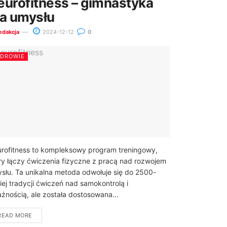
eurofitness – gimnastyka
la umysłu
edakcja
2024-12-12
0
ZDROWIE
rofitness to kompleksowy program treningowy,
ry łączy ćwiczenia fizyczne z pracą nad rozwojem
słu. Ta unikalna metoda odwołuje się do 2500-
niej tradycji ćwiczeń nad samokontrolą i
żnością, ale została dostosowana...
READ MORE