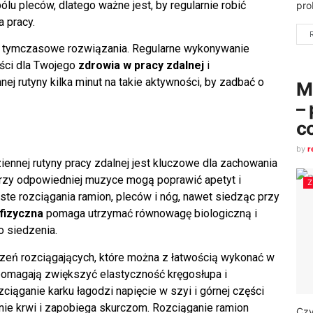
u pleców, dlatego ważne jest, by regularnie robić
pro
 pracy.
ie tymczasowe rozwiązania. Regularne wykonywanie
yści dla Twojego
zdrowia w pracy zdalnej
i
ej rutyny kilka minut na takie aktywności, by zadbać o
M
– 
c
by
r
nnej rutyny pracy zdalnej jest kluczowe dla zachowania
przy odpowiedniej muzyce mogą poprawić apetyt i
e rozciągania ramion, pleców i nóg, nawet siedząc przy
fizyczna
pomaga utrzymać równowagę biologiczną i
 siedzenia.
zeń rozciągających, które można z łatwością wykonać w
e pomagają zwiększyć elastyczność kręgosłupa i
ciąganie karku łagodzi napięcie w szyi i górnej części
nie krwi i zapobiega skurczom. Rozciąganie ramion
Czy