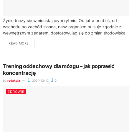
Życie toczy się w nieustającym rytmie. Od jutra po dziś, od
wschodu po zachód słońca, nasz organizm pulsuje zgodnie z
wewnętrznym zegarem, dostosowując się do zmian środowiska.
Chronobiologia, dziedzina nauki...
READ MORE
Trening oddechowy dla mózgu – jak poprawić
koncentrację
by
redakcja
2024-12-12
0
ZDROWIE