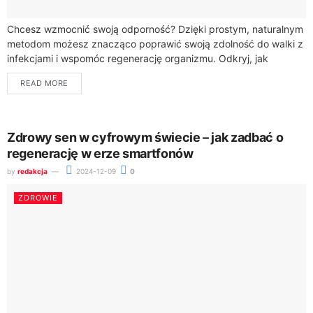
Chcesz wzmocnić swoją odporność? Dzięki prostym, naturalnym
metodom możesz znacząco poprawić swoją zdolność do walki z
infekcjami i wspomóc regenerację organizmu. Odkryj, jak
wykorzystać moc natury, by cieszyć się lepszym...
READ MORE
Zdrowy sen w cyfrowym świecie – jak zadbać o
regenerację w erze smartfonów
by
redakcja
2024-12-09
0
ZDROWIE