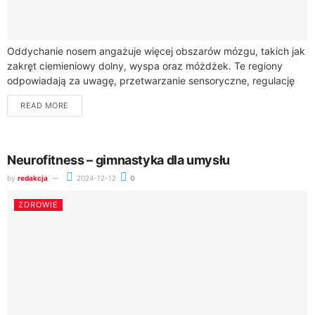
Oddychanie nosem angażuje więcej obszarów mózgu, takich jak
zakręt ciemieniowy dolny, wyspa oraz móżdżek. Te regiony
odpowiadają za uwagę, przetwarzanie sensoryczne, regulację
emocji i koordynację ruchową. Świadome oddychanie nosem
READ MORE
stymuluje...
Neurofitness – gimnastyka dla umysłu
by
redakcja
2024-12-12
0
ZDROWIE