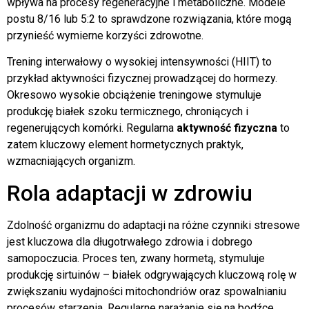
wpływa na procesy regeneracyjne i metaboliczne. Modele
postu 8/16 lub 5:2 to sprawdzone rozwiązania, które mogą
przynieść wymierne korzyści zdrowotne.
Trening interwałowy o wysokiej intensywności (HIIT) to
przykład aktywności fizycznej prowadzącej do hormezy.
Okresowo wysokie obciążenie treningowe stymuluje
produkcję białek szoku termicznego, chroniących i
regenerujących komórki. Regularna
aktywność fizyczna
to
zatem kluczowy element hormetycznych praktyk,
wzmacniających organizm.
Rola adaptacji w zdrowiu
Zdolność organizmu do adaptacji na różne czynniki stresowe
jest kluczowa dla długotrwałego zdrowia i dobrego
samopoczucia. Proces ten, zwany hormetą, stymuluje
produkcję sirtuinów – białek odgrywających kluczową rolę w
zwiększaniu wydajności mitochondriów oraz spowalnianiu
procesów starzenia. Regularne narażanie się na bodźce