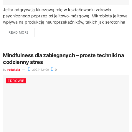
Jelita odgrywają kluczową rolę w kształtowaniu zdrowia
psychicznego poprzez oś jelitowo-mózgową. Mikrobiota jelitowa
wpływa na produkcję neuroprzekaźników, takich jak serotonina i
GABA. Zaburzenia równowagi mikroflory mogą prowadzić do
READ MORE
problemów ze...
Mindfulness dla zabieganych – proste techniki na
codzienny stres
by
redakcja
2024-12-09
0
ZDROWIE