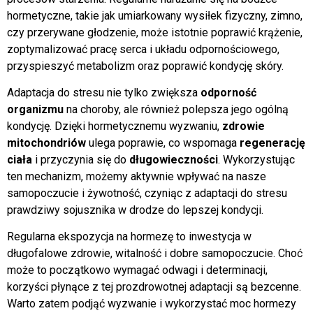
hormetyczne, takie jak umiarkowany wysiłek fizyczny, zimno,
czy przerywane głodzenie, może istotnie poprawić krążenie,
zoptymalizować pracę serca i układu odpornościowego,
przyspieszyć metabolizm oraz poprawić kondycję skóry.
Adaptacja do stresu nie tylko zwiększa
odporność
organizmu
na choroby, ale również polepsza jego ogólną
kondycję. Dzięki hormetycznemu wyzwaniu,
zdrowie
mitochondriów
ulega poprawie, co wspomaga
regenerację
ciała
i przyczynia się do
długowieczności
. Wykorzystując
ten mechanizm, możemy aktywnie wpływać na nasze
samopoczucie i żywotność, czyniąc z adaptacji do stresu
prawdziwy sojusznika w drodze do lepszej kondycji.
Regularna ekspozycja na hormezę to inwestycja w
długofalowe zdrowie, witalność i dobre samopoczucie. Choć
może to początkowo wymagać odwagi i determinacji,
korzyści płynące z tej prozdrowotnej adaptacji są bezcenne.
Warto zatem podjąć wyzwanie i wykorzystać moc hormezy