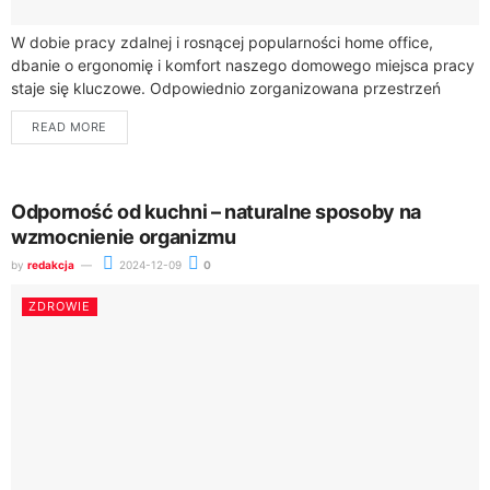
W dobie pracy zdalnej i rosnącej popularności home office,
dbanie o ergonomię i komfort naszego domowego miejsca pracy
staje się kluczowe. Odpowiednio zorganizowana przestrzeń
biurowa w domu może nie tylko...
READ MORE
Odporność od kuchni – naturalne sposoby na
wzmocnienie organizmu
by
redakcja
2024-12-09
0
ZDROWIE