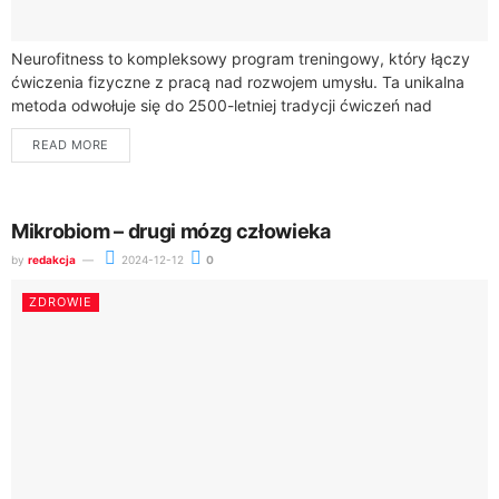
Neurofitness to kompleksowy program treningowy, który łączy
ćwiczenia fizyczne z pracą nad rozwojem umysłu. Ta unikalna
metoda odwołuje się do 2500-letniej tradycji ćwiczeń nad
samokontrolą i uważnością, ale została dostosowana...
READ MORE
Mikrobiom – drugi mózg człowieka
by
redakcja
2024-12-12
0
ZDROWIE