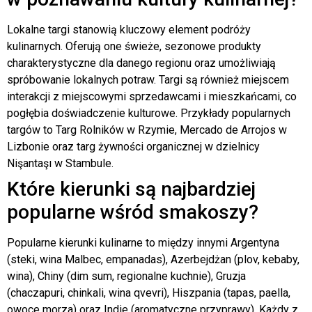
Lokalne targi stanowią kluczowy element podróży
kulinarnych. Oferują one świeże, sezonowe produkty
charakterystyczne dla danego regionu oraz umożliwiają
spróbowanie lokalnych potraw. Targi są również miejscem
interakcji z miejscowymi sprzedawcami i mieszkańcami, co
pogłębia doświadczenie kulturowe. Przykłady popularnych
targów to Targ Rolników w Rzymie, Mercado de Arrojos w
Lizbonie oraz targ żywności organicznej w dzielnicy
Nişantaşı w Stambule.
Które kierunki są najbardziej
popularne wśród smakoszy?
Popularne kierunki kulinarne to między innymi Argentyna
(steki, wina Malbec, empanadas), Azerbejdżan (plov, kebaby,
wina), Chiny (dim sum, regionalne kuchnie), Gruzja
(chaczapuri, chinkali, wina qvevri), Hiszpania (tapas, paella,
owoce morza) oraz Indie (aromatyczne przyprawy). Każdy z