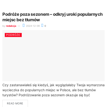
Podróże poza sezonem – odkryj uroki popularnych
miejsc bez tłumów
by
redakcja
2024-12-09
0
PODRÓŻE
Czy zastanawiałeś się kiedyś, jak wyglądałaby Twoja wymarzona
wycieczka do popularnych miejsc w Polsce, ale bez tłumów
turystów? Podróżowanie poza sezonem okazuje się być
świetnym rozwiązaniem, które pozwoli Ci cieszyć...
READ MORE