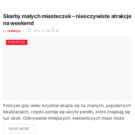
Skarby małych miasteczek – nieoczywiste atrakcje
na weekend
by
redakcja
2024-12-09
0
PODRÓŻE
Podczas gdy wielu turystów skupia się na znanych, popularnych
lokalizacjach, często pomija się ukryte perełki, które znajdują się
tuż obok. Odkrywanie mniejszych, malowniczych miast może
okazać się prawdziwą przygodą, pełną...
READ MORE