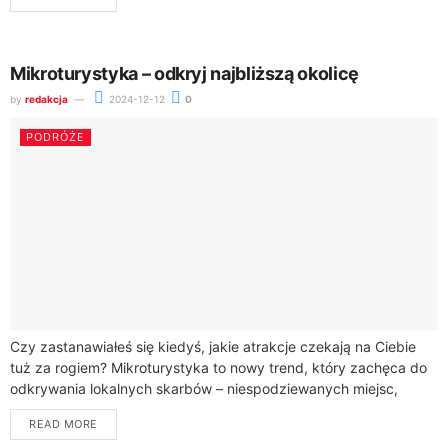
Mikroturystyka – odkryj najbliższą okolicę
by
redakcja
2024-12-12
0
PODRÓŻE
Czy zastanawiałeś się kiedyś, jakie atrakcje czekają na Ciebie
tuż za rogiem? Mikroturystyka to nowy trend, który zachęca do
odkrywania lokalnych skarbów – niespodziewanych miejsc,
ciekawych historii i niezwykłych doświadczeń,...
READ MORE