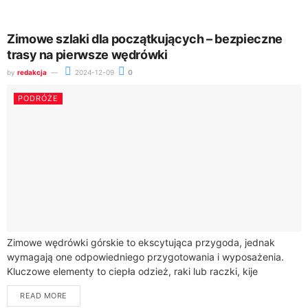
Zimowe szlaki dla początkujących – bezpieczne
trasy na pierwsze wędrówki
by
redakcja
2024-12-09
0
PODRÓŻE
Zimowe wędrówki górskie to ekscytująca przygoda, jednak
wymagają one odpowiedniego przygotowania i wyposażenia.
Kluczowe elementy to ciepła odzież, raki lub raczki, kije
trekkingowe, termos z ciepłym napojem oraz mapa i...
READ MORE