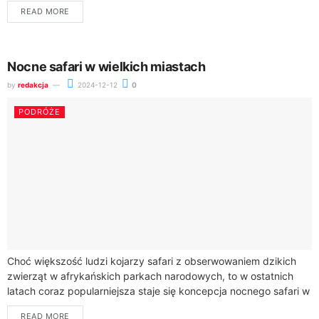
turystyki dźwiękowej, preferując miejsca, gdzie odgłosy natury...
READ MORE
Nocne safari w wielkich miastach
by
redakcja
2024-12-12
0
PODRÓŻE
Choć większość ludzi kojarzy safari z obserwowaniem dzikich
zwierząt w afrykańskich parkach narodowych, to w ostatnich
latach coraz popularniejsza staje się koncepcja nocnego safari w
dużych miastach na całym świecie....
READ MORE