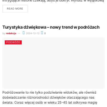
intrygujące historie czekają, abyś je odkrył. Wyrusz w wyjątkową
podróż, aby poznać...
READ MORE
Turystyka dźwiękowa – nowy trend w podróżach
by
redakcja
2024-12-12
0
PODRÓŻE
Podróżowanie to nie tylko podziwianie widoków, ale również
doświadczanie różnorodności dźwięków otaczającego nas
świata. Coraz więcej osób w wieku 25-45 lat odkrywa magię