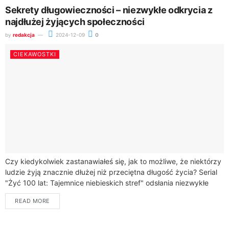
Sekrety długowieczności – niezwykłe odkrycia z
najdłużej żyjących społeczności
by
redakcja
2024-12-09
0
CIEKAWOSTKI
Czy kiedykolwiek zastanawiałeś się, jak to możliwe, że niektórzy
ludzie żyją znacznie dłużej niż przeciętna długość życia? Serial
"Żyć 100 lat: Tajemnice niebieskich stref" odsłania niezwykłe
historie pięciu społeczności, w...
READ MORE