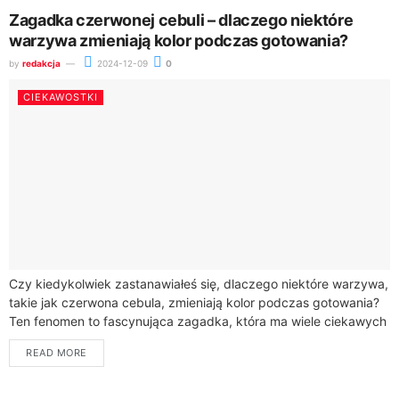
Zagadka czerwonej cebuli – dlaczego niektóre
warzywa zmieniają kolor podczas gotowania?
by
redakcja
2024-12-09
0
CIEKAWOSTKI
Czy kiedykolwiek zastanawiałeś się, dlaczego niektóre warzywa,
takie jak czerwona cebula, zmieniają kolor podczas gotowania?
Ten fenomen to fascynująca zagadka, która ma wiele ciekawych
wyjaśnień chemicznych. Odkryj wraz ze mną,...
READ MORE