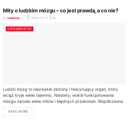
Mity o ludzkim mózgu – co jest prawdą, a co nie?
by
redakcja
2024-12-12
0
CIEKAWOSTKI
Ludzki mózg to niezwykle złożony i fascynujący organ, który
wciąż kryje wiele tajemnic. Niestety, wokół funkcjonowania
mózgu narosło wiele mitów i błędnych przekonań. Współczesna
neurologia i badania naukowe pozwalają jednak...
READ MORE