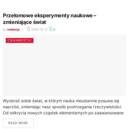
Przełomowe eksperymenty naukowe –
zmieniające świat
by
redakcja
2024-12-12
0
CIEKAWOSTKI
Wyobraź sobie świat, w którym nauka nieustannie posuwa się
naprzód, zmieniając nasz sposób postrzegania rzeczywistości.
Od odkrycia nowych cząstek elementarnych po zaawansowane
badania nad pochodzeniem Wszechświata – nauka nieustannie
READ MORE
nas...