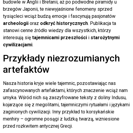
budowle w Anglii i Bretanii, aż po podwodne piramidy u
brzegów Japonii, te niewyjaśnione fenomeny sprzed
tysiącleci wciąż budzą emocje i fascynują pasjonatów
archeologii
oraz
odkryć historycznych
. Publikacja ta
stanowi cenne źródło wiedzy dla wszystkich, którzy
interesują się
tajemnicami przeszłości
i
starożytnymi
cywilizacjami
.
Przykłady niezrozumianych
artefaktów
Nasza historia kryje wiele tajemnic, pozostawiając nas
zafascynowanych artefaktami, których znaczenie wciąż nam
umyka. Wśród nich są zaszyfrowane teksty z doliny Indusu,
kojarzące się z megolitami, tajemniczymi rytuałami i językami
zaginionych cywilizacji. Inny przykład to korsykańskie
menhiry – ogromne posągi z ludzką twarzą, wzniesione
przed rozkwitem antycznej Grecji.