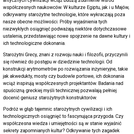
antycznych cywilizacji wciąż budzą zdumienie wśród
współczesnych naukowców. W kulturze Egiptu, jak i u Majów,
odkrywamy starożytne technologie, które wykraczają poza
nasze obecne możliwości. Próby wyjaśnienia tych
niezwykłych osiągnięć podważają niektóre dotychczasowe
ustalenia, przedstawiając nowe spojrzenie na dawne kultury i
ich technologiczne dokonania.
Starożytni Grecy, znani z rozwoju nauki i filozofii, przyczynili
się również do postępu w dziedzinie technologii. Od
konstrukcji arytmometrów po rozwiązania inżynieryjne, takie
jak akwedukty, mosty czy budowle portowe, ich dokonania
wciąż inspirują współczesnych projektantów. Badania nad
spuścizną greckiej myśli technicznej pozwalają pełniej
docenić geniusz starożytnych konstruktorów.
Podróż w głąb tajemnic starożytnych cywilizacji i ich
technologicznych osiągnięć to fascynująca przygoda. Czy
współczesna wiedza i umiejętności są w stanie wyjaśnić
sekrety zapomnianych kultur? Odkrywanie tych zagadek