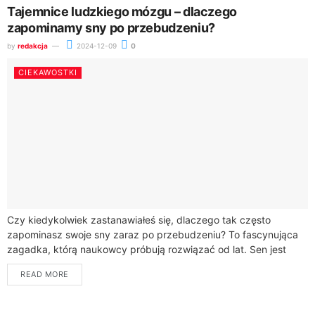
Tajemnice ludzkiego mózgu – dlaczego
zapominamy sny po przebudzeniu?
by
redakcja
2024-12-09
0
CIEKAWOSTKI
Czy kiedykolwiek zastanawiałeś się, dlaczego tak często
zapominasz swoje sny zaraz po przebudzeniu? To fascynująca
zagadka, którą naukowcy próbują rozwiązać od lat. Sen jest
niezwykle ważny dla Twojego zdrowia psychicznego...
READ MORE