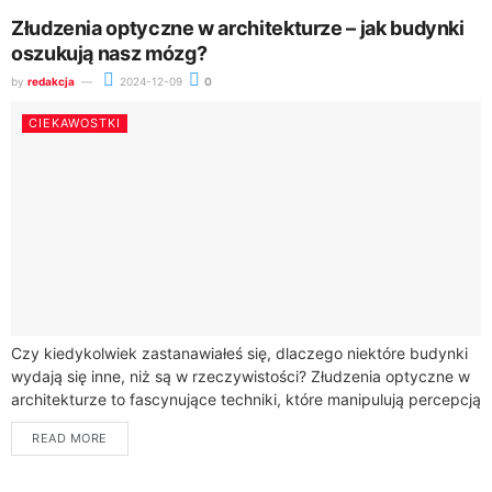
Złudzenia optyczne w architekturze – jak budynki
oszukują nasz mózg?
by
redakcja
2024-12-09
0
CIEKAWOSTKI
Czy kiedykolwiek zastanawiałeś się, dlaczego niektóre budynki
wydają się inne, niż są w rzeczywistości? Złudzenia optyczne w
architekturze to fascynujące techniki, które manipulują percepcją
wzrokową, tworząc iluzję przestrzeni, głębi lub...
READ MORE