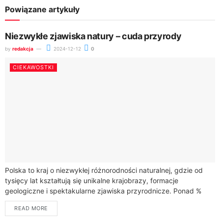
Powiązane artykuły
Niezwykłe zjawiska natury – cuda przyrody
by
redakcja
2024-12-12
0
CIEKAWOSTKI
Polska to kraj o niezwykłej różnorodności naturalnej, gdzie od
tysięcy lat kształtują się unikalne krajobrazy, formacje
geologiczne i spektakularne zjawiska przyrodnicze. Ponad %
unikalnych zjawisk naturalnych w Polsce obejmuje wydarzenia...
READ MORE