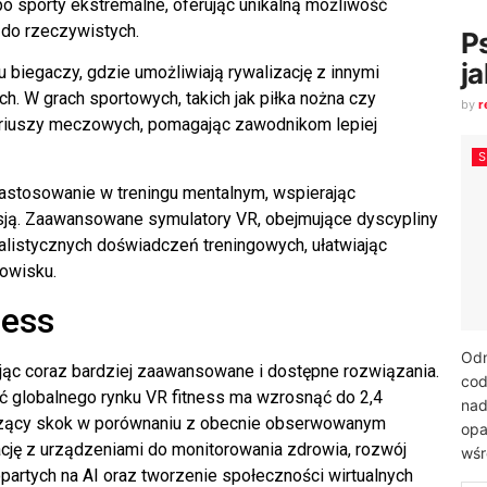
o sporty ekstremalne, oferując unikalną możliwość
 do rzeczywistych.
P
j
 biegaczy, gdzie umożliwiają rywalizację z innymi
ch. W grach sportowych, takich jak piłka nożna czy
by
r
riuszy meczowych, pomagając zawodnikom lepiej
astosowanie w treningu mentalnym, wspierając
sją. Zaawansowane symulatory VR, obejmujące dyscypliny
alistycznych doświadczeń treningowych, ułatwiając
owisku.
ness
Odn
ując coraz bardziej zaawansowane i dostępne rozwiązania.
cod
ość globalnego rynku VR fitness ma wzrosnąć do 2,4
nad
aczący skok w porównaniu z obecnie obserwowanym
opa
cję z urządzeniami do monitorowania zdrowia, rozwój
wśr
rtych na AI oraz tworzenie społeczności wirtualnych