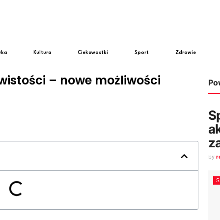
wka
Kultura
Ciekawostki
Sport
Zdrowie
ywistości – nowe możliwości
Po
S
a
z
by
r