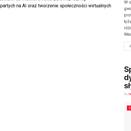
W o
rtych na AI oraz tworzenie społeczności wirtualnych
gwa
pro
łyż
róż
Wed
S
d
s
by
r