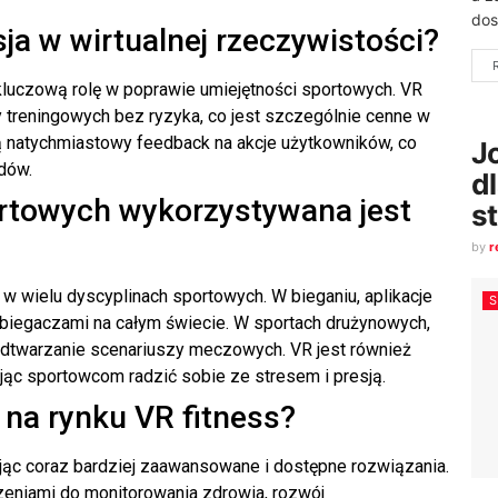
dos
ja w wirtualnej rzeczywistości?
kluczową rolę w poprawie umiejętności sportowych. VR
 treningowych bez ryzyka, co jest szczególnie cenne w
ą natychmiastowy feedback na akcje użytkowników, co
J
dów.
d
ortowych wykorzystywana jest
s
by
r
w wielu dyscyplinach sportowych. W bieganiu, aplikacje
i biegaczami na całym świecie. W sportach drużynowych,
odtwarzanie scenariuszy meczowych. VR jest również
ąc sportowcom radzić sobie ze stresem i presją.
 na rynku VR fitness?
ując coraz bardziej zaawansowane i dostępne rozwiązania.
zeniami do monitorowania zdrowia, rozwój