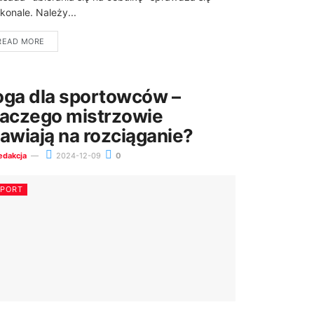
konale. Należy...
READ MORE
oga dla sportowców –
laczego mistrzowie
tawiają na rozciąganie?
edakcja
2024-12-09
0
SPORT