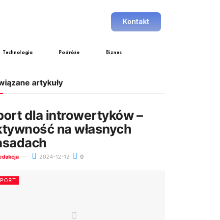
Kontakt
Technologia
Podróże
Biznes
wiązane artykuły
port dla introwertyków –
ktywność na własnych
asadach
edakcja
2024-12-12
0
SPORT