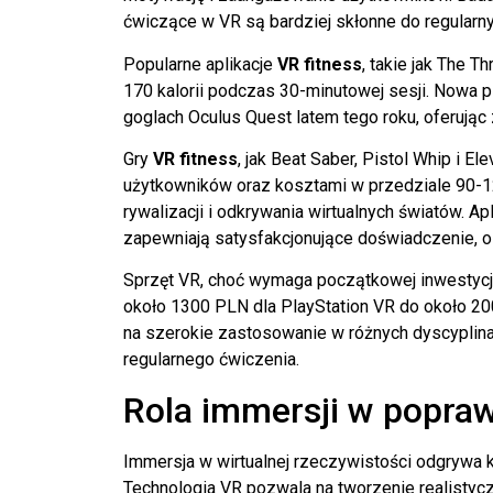
ćwiczące w VR są bardziej skłonne do regularny
Popularne aplikacje
VR fitness
, takie jak The T
170 kalorii podczas 30-minutowej sesji. Nowa p
goglach Oculus Quest latem tego roku, oferuj
Gry
VR fitness
, jak Beat Saber, Pistol Whip i E
użytkowników oraz kosztami w przedziale 90-12
rywalizacji i odkrywania wirtualnych światów. Ap
zapewniają satysfakcjonujące doświadczenie, 
Sprzęt VR, choć wymaga początkowej inwestycji,
około 1300 PLN dla PlayStation VR do około 20
na szerokie zastosowanie w różnych dyscyplina
regularnego ćwiczenia.
Rola immersji w popraw
Immersja w wirtualnej rzeczywistości odgrywa 
Technologia VR pozwala na tworzenie realistyc