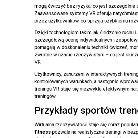
mogą ćwiczyć bez ryzyka, co jest szczególnie 
Zaawansowane systemy VR oferują natychmiast
przez użytkowników, co sprzyja szybkiemu rozw
Dzięki technologiom takim jak śledzenie ruchu 
szczegółową ocenę indywidualnych i zespołowych
pomagają w doskonaleniu techniki ćwiczeń, moni
zwrotne w czasie rzeczywistym – co jest kluczo
VR
.
Użytkownicy, zanurzeni w
interaktywnych trenin
kontrolowanych warunkach, a następnie wprowadz
treningu
VR staje się niezwykle efektywnym na
treningów.
Przykłady sportów tre
Wirtualna rzeczywistość staje się coraz popul
fitness
pozwala na realistyczne treningi w be