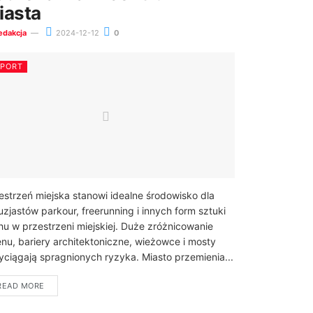
iasta
edakcja
2024-12-12
0
SPORT
estrzeń miejska stanowi idealne środowisko dla
uzjastów parkour, freerunning i innych form sztuki
hu w przestrzeni miejskiej. Duże zróżnicowanie
enu, bariery architektoniczne, wieżowce i mosty
yciągają spragnionych ryzyka. Miasto przemienia...
READ MORE