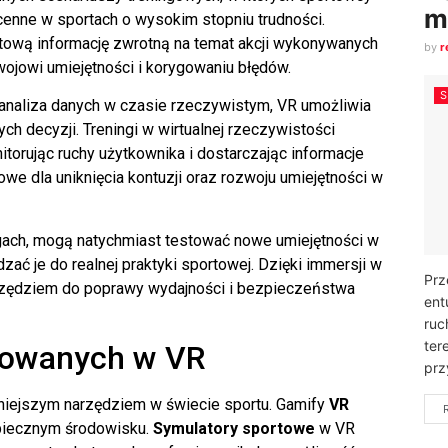
m
cenne w sportach o wysokim stopniu trudności.
ową informację zwrotną na temat akcji wykonywanych
by
r
ojowi umiejętności i korygowaniu błędów.
i analiza danych w czasie rzeczywistym, VR umożliwia
 decyzji. Treningi w wirtualnej rzeczywistości
torując ruchy użytkownika i dostarczając informacje
we dla uniknięcia kontuzji oraz
rozwoju umiejętności w
gach
, mogą natychmiast testować nowe umiejętności w
ać je do realnej praktyki sportowej. Dzięki
immersji w
Prz
rzędziem do poprawy wydajności i bezpieczeństwa
ent
ruc
ter
nowanych w VR
prz
arniejszym narzędziem w świecie sportu. Gamify
VR
zpiecznym środowisku.
Symulatory sportowe
w VR