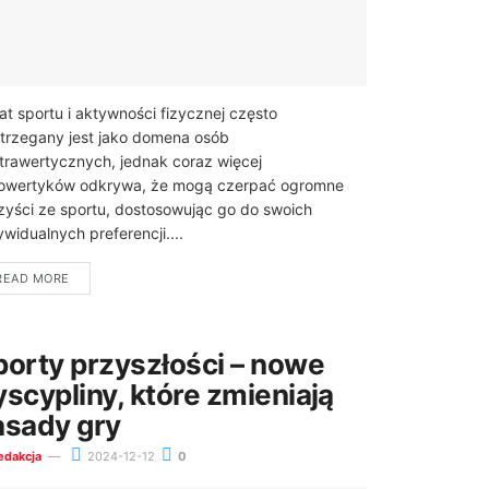
at sportu i aktywności fizycznej często
trzegany jest jako domena osób
trawertycznych, jednak coraz więcej
rowertyków odkrywa, że mogą czerpać ogromne
zyści ze sportu, dostosowując go do swoich
ywidualnych preferencji....
READ MORE
porty przyszłości – nowe
yscypliny, które zmieniają
asady gry
edakcja
2024-12-12
0