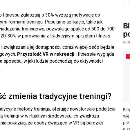
 do fitnessu zgłaszają o 30% wyższą motywację do
mi formami treningu. Popularne aplikacje, takie jak
B
świadczenie treningowe, pozwalając spalać od 500 do 700
p
o 20-30% w porównaniu z tradycyjnym sprzętem fitness.
by
r
 i zwiększania jej dostępności, coraz więcej osób będzie
ngowych.
Przyszłość VR w rekreacji
i fitnessie wygląda
ia sposobu, w jaki ludzie podchodzą do aktywności
ć zmienia tradycyjne treningi?
adycyjne metody treningu, oferując nowatorskie podejścia
Bie
ą treningi w wirtualnym środowisku, co zwiększa
wie
prz
nia pokazują, że osoby ćwiczące w VR są bardziej
a z