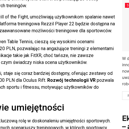
ch treningów.
hrill of the Fight, umożliwiają użytkownikom spalanie nawet
latforma treningowa Rezzil Player 22 będzie dostępna na
ąc zaawansowane możliwości treningowe dla sportowców.
leven Table Tennis, cieszą się wysokimi ocenami
0 PLN, pozwalając na angażujące treningi z elementami
likacje takie jak FitXR, choć tańsze, nie zawsze
W d
o czym świadczy niska ocena użytkowników.
inn
now
 staje się coraz bardziej dostępny, oferując zestawy od
uwa
00 PLN dla Oculus Rift.
Rozwój technologii VR
pozwala
rob
ch sportu i fitnessu, motywując użytkowników do
ie umiejętności
E
kluczową rolę w doskonaleniu umiejętności sportowych.
–
znych scenariuszy treningowych, w których sportowcy