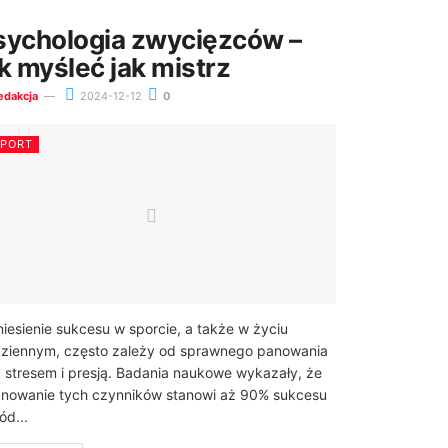
sychologia zwycięzców –
ak myśleć jak mistrz
edakcja
2024-12-12
0
SPORT
iesienie sukcesu w sporcie, a także w życiu
ziennym, często zależy od sprawnego panowania
 stresem i presją. Badania naukowe wykazały, że
nowanie tych czynników stanowi aż 90% sukcesu
ód...