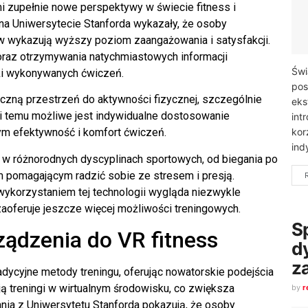
i zupełnie nowe perspektywy w świecie fitness i
na Uniwersytecie Stanforda wykazały, że osoby
ów wykazują wyższy poziom zaangażowania i satysfakcji.
raz otrzymywania natychmiastowych informacji
Świ
ki wykonywanych ćwiczeń.
pos
eczną przestrzeń do aktywności fizycznej, szczególnie
eks
ki temu możliwe jest indywidualne dostosowanie
int
kor
ym efektywność i komfort ćwiczeń.
ind
 w różnorodnych dyscyplinach sportowych, od biegania po
m pomagającym radzić sobie ze stresem i presją.
wykorzystaniem tej technologii wygląda niezwykle
zaoferuje jeszcze więcej możliwości treningowych.
S
rządzenia do VR fitness
d
z
adycyjne metody treningu, oferując nowatorskie podejścia
ą treningi w wirtualnym środowisku, co zwiększa
by
r
ia z Uniwersytetu Stanforda pokazują, że osoby