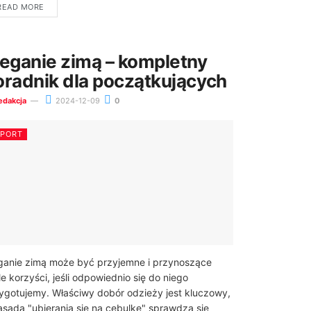
READ MORE
ieganie zimą – kompletny
oradnik dla początkujących
edakcja
2024-12-09
0
SPORT
ganie zimą może być przyjemne i przynoszące
le korzyści, jeśli odpowiednio się do niego
ygotujemy. Właściwy dobór odzieży jest kluczowy,
asada "ubierania się na cebulkę" sprawdza się