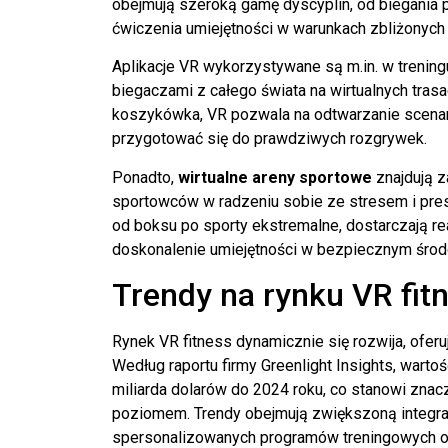
obejmują szeroką gamę dyscyplin, od biegania p
ćwiczenia umiejętności w warunkach zbliżonych
Aplikacje VR wykorzystywane są m.in. w treningu
biegaczami z całego świata na wirtualnych trasa
koszykówka, VR pozwala na odtwarzanie scena
przygotować się do prawdziwych rozgrywek.
Ponadto,
wirtualne areny sportowe
znajdują z
sportowców w radzeniu sobie ze stresem i pre
od boksu po sporty ekstremalne, dostarczają re
doskonalenie umiejętności w bezpiecznym środ
Trendy na rynku VR fit
Rynek VR fitness dynamicznie się rozwija, ofer
Według raportu firmy Greenlight Insights, wart
miliarda dolarów do 2024 roku, co stanowi zn
poziomem. Trendy obejmują zwiększoną integra
spersonalizowanych programów treningowych opa