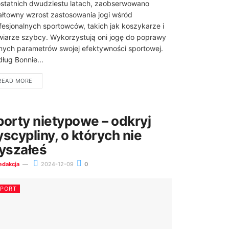
statnich dwudziestu latach, zaobserwowano
łtowny wzrost zastosowania jogi wśród
fesjonalnych sportowców, takich jak koszykarze i
wiarze szybcy. Wykorzystują oni jogę do poprawy
nych parametrów swojej efektywności sportowej.
ług Bonnie...
READ MORE
porty nietypowe – odkryj
yscypliny, o których nie
łyszałeś
edakcja
2024-12-09
0
SPORT