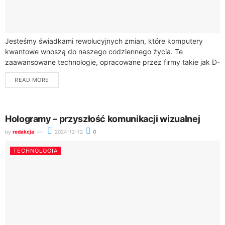
Jesteśmy świadkami rewolucyjnych zmian, które komputery
kwantowe wnoszą do naszego codziennego życia. Te
zaawansowane technologie, opracowane przez firmy takie jak D-
Wave Systems i IBM, mogą mieć ogromny wpływ na to,...
READ MORE
Hologramy – przyszłość komunikacji wizualnej
by
redakcja
2024-12-12
0
TECHNOLOGIA