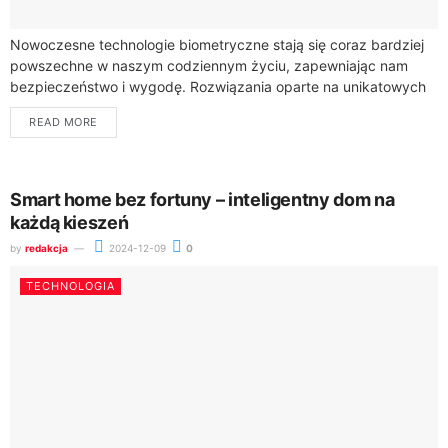
Nowoczesne technologie biometryczne stają się coraz bardziej
powszechne w naszym codziennym życiu, zapewniając nam
bezpieczeństwo i wygodę. Rozwiązania oparte na unikatowych
cechach fizycznych, takich jak odciski palców, skanowanie
READ MORE
tęczówki oka...
Smart home bez fortuny – inteligentny dom na
każdą kieszeń
by
redakcja
2024-12-09
0
TECHNOLOGIA