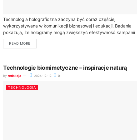
Technologia holograficzna zaczyna być coraz częściej
wykorzystywana w komunikacji biznesowej i edukacji. Badania
pokazują, że hologramy mogą zwiększyć efektywność kampanii
marketingowych, a jednocześnie wywołują silne pozytywne
READ MORE
emocje u 96% konsumentów....
Technologie biomimetyczne – inspiracje naturą
by
redakcja
2024-12-12
0
TECHNOLOGIA