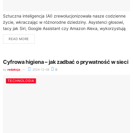
Sztuczna inteligencja (AI) zrewolucjonizowała nasze codzienne
życie, wkraczając w różnorodne dziedziny. Asystenci głosowi,
tacy jak Siri, Google Assistant czy Amazon Alexa, wykorzystują
rozpoznawanie mowy i przetwarzanie języka naturalnego do
READ MORE
wykonywania...
Cyfrowa higiena – jak zadbać o prywatność w sieci
by
redakcja
2024-12-09
0
TECHNOLOGIA