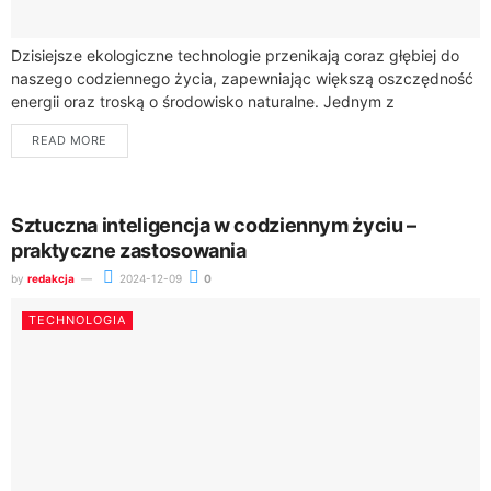
Dzisiejsze ekologiczne technologie przenikają coraz głębiej do
naszego codziennego życia, zapewniając większą oszczędność
energii oraz troską o środowisko naturalne. Jednym z
przykładów takich innowacyjnych rozwiązań są inteligentne
READ MORE
systemy zarządzania stosowane...
Sztuczna inteligencja w codziennym życiu –
praktyczne zastosowania
by
redakcja
2024-12-09
0
TECHNOLOGIA