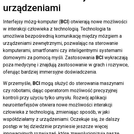
urządzeniami
Interfejsy mózg-komputer (
BCI
) otwierają nowe możliwości
w interakcji człowieka z technologią. Technologia ta
umożliwia bezpośrednią komunikację między mózgiem a
urządzeniami zewnętrznymi, pozwalając na sterowanie
komputerami, smartfonami czy inteligentnymi systemami
domowymi za pomocą myśli. Zastosowania
BCI
wykraczają
poza medycynę i znajdują zastosowanie w grach i rozrywce,
oferując bardziej immersyjne doświadczenia.
W przemyśle,
BCI
mogą służyć do sterowania maszynami
czy robotami, dając operatorom możliwość precyzyjnej
kontroli przy użyciu tylko umysłu. Rozwój aplikacji
neurointerfejsów otwiera nowe możliwości interakcji
człowieka z technologią, zmieniając sposób, w jaki
współdziałamy z urządzeniami. Oczekuje się, że dalszy
postęp w tej dziedzinie przyniesie jeszcze więcej
innowacyjnych rozwiązań, które zrewolucjonizują nasze