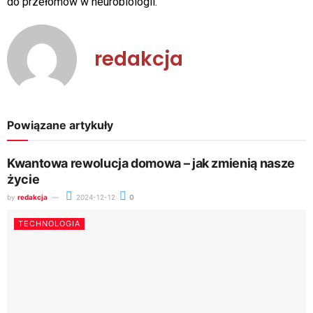
do przełomów w neurobiologii.
redakcja
Powiązane artykuły
Kwantowa rewolucja domowa – jak zmienią nasze
życie
by
redakcja
2024-12-12
0
TECHNOLOGIA