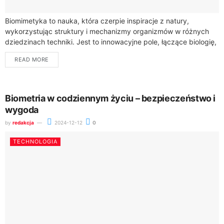
Biomimetyka to nauka, która czerpie inspiracje z natury,
wykorzystując struktury i mechanizmy organizmów w różnych
dziedzinach techniki. Jest to innowacyjne pole, łączące biologię,
inżynierię i technologię. Przykłady zastosowań biomimetyki są...
READ MORE
Biometria w codziennym życiu – bezpieczeństwo i
wygoda
by
redakcja
2024-12-12
0
TECHNOLOGIA