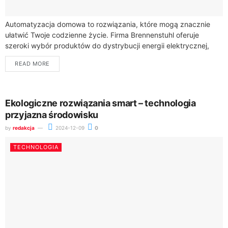
Automatyzacja domowa to rozwiązania, które mogą znacznie
ułatwić Twoje codzienne życie. Firma Brennenstuhl oferuje
szeroki wybór produktów do dystrybucji energii elektrycznej,
oświetlenie LED oraz systemy automatyki domowej. Produkty te
READ MORE
nadają...
Ekologiczne rozwiązania smart – technologia
przyjazna środowisku
by
redakcja
2024-12-09
0
TECHNOLOGIA