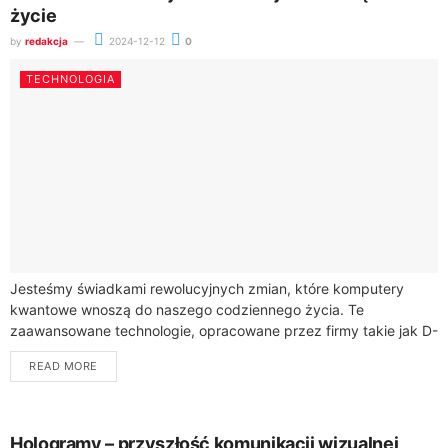
życie
by
redakcja
2024-12-12
0
TECHNOLOGIA
Jesteśmy świadkami rewolucyjnych zmian, które komputery
kwantowe wnoszą do naszego codziennego życia. Te
zaawansowane technologie, opracowane przez firmy takie jak D-
Wave Systems i IBM, mogą mieć ogromny wpływ na to,...
READ MORE
Hologramy – przyszłość komunikacji wizualnej