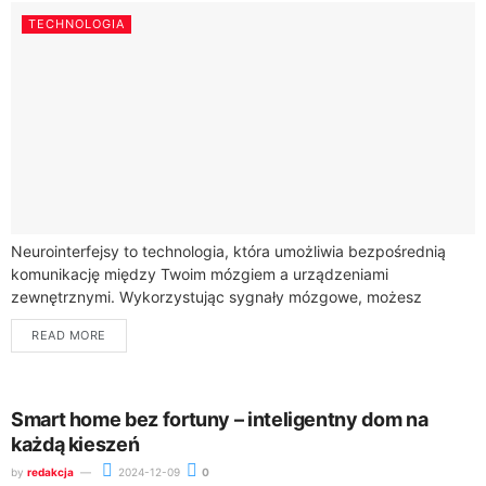
TECHNOLOGIA
Neurointerfejsy to technologia, która umożliwia bezpośrednią
komunikację między Twoim mózgiem a urządzeniami
zewnętrznymi. Wykorzystując sygnały mózgowe, możesz
sterować komputerami, robotami i innymi systemami
READ MORE
elektronicznymi bez użycia tradycyjnych metod, takich jak...
Smart home bez fortuny – inteligentny dom na
każdą kieszeń
by
redakcja
2024-12-09
0