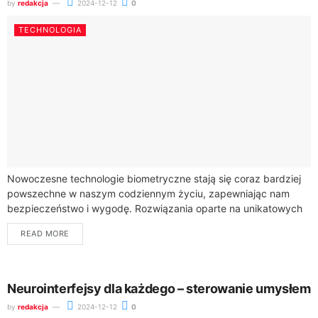
by
redakcja
2024-12-12
0
TECHNOLOGIA
Nowoczesne technologie biometryczne stają się coraz bardziej
powszechne w naszym codziennym życiu, zapewniając nam
bezpieczeństwo i wygodę. Rozwiązania oparte na unikatowych
cechach fizycznych, takich jak odciski palców, skanowanie
READ MORE
tęczówki oka...
Neurointerfejsy dla każdego – sterowanie umysłem
by
redakcja
2024-12-12
0