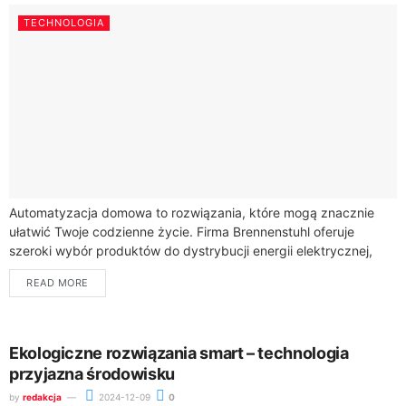
TECHNOLOGIA
Automatyzacja domowa to rozwiązania, które mogą znacznie
ułatwić Twoje codzienne życie. Firma Brennenstuhl oferuje
szeroki wybór produktów do dystrybucji energii elektrycznej,
oświetlenie LED oraz systemy automatyki domowej. Produkty te
READ MORE
nadają...
Ekologiczne rozwiązania smart – technologia
przyjazna środowisku
by
redakcja
2024-12-09
0