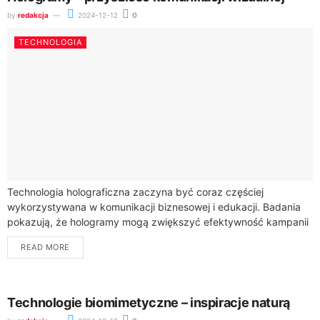
by
redakcja
2024-12-12
0
TECHNOLOGIA
Technologia holograficzna zaczyna być coraz częściej
wykorzystywana w komunikacji biznesowej i edukacji. Badania
pokazują, że hologramy mogą zwiększyć efektywność kampanii
marketingowych, a jednocześnie wywołują silne pozytywne
READ MORE
emocje u 96% konsumentów....
Technologie biomimetyczne – inspiracje naturą