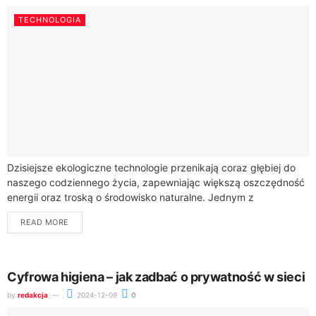
TECHNOLOGIA
Dzisiejsze ekologiczne technologie przenikają coraz głębiej do
naszego codziennego życia, zapewniając większą oszczędność
energii oraz troską o środowisko naturalne. Jednym z
przykładów takich innowacyjnych rozwiązań są inteligentne
READ MORE
systemy zarządzania stosowane...
Cyfrowa higiena – jak zadbać o prywatność w sieci
by
redakcja
2024-12-09
0