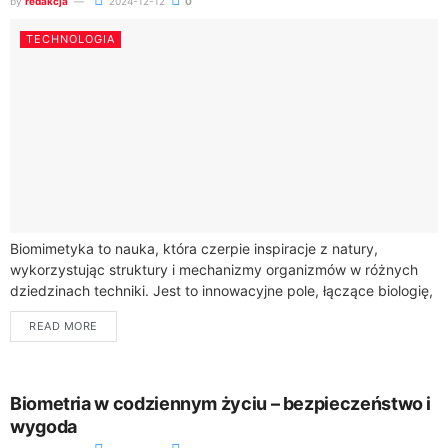
by
redakcja
2024-12-12
0
TECHNOLOGIA
Biomimetyka to nauka, która czerpie inspiracje z natury,
wykorzystując struktury i mechanizmy organizmów w różnych
dziedzinach techniki. Jest to innowacyjne pole, łączące biologię,
inżynierię i technologię. Przykłady zastosowań biomimetyki są...
READ MORE
Biometria w codziennym życiu – bezpieczeństwo i
wygoda